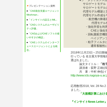
4
.データサイエンス
サロゲートモデル（
▼
プレゼンテーション資料
サロゲートモデルに
■
「CAE統合支援エージェント
代理モデル構築と
Meshman」
代理モデル作成を可
・航空機の降着装
■
「インサイトの設立とIML」
代理モデル作成
■
「CADシステムのユーザビリ
・強化学習を利用
ティ評価」
CAEと強化学習
■
「CADおよびCAEソフトの使
・回転翼航空機部
いやすさの検証」
ベイジアンフィ
・粒子フィルタによ
■
「CAEシステムのインターフ
通常客観性に欠け
ェースエージェントによる統
合」
2018年11月23日～25日
行っている 名古屋大学情
選ばれました。
論文タイトル：
「粒
講演者：荻野 正雄((現)
共 著：中村 伸也(インサイ
http://www.icts.nagoya-u.ac
応用数理2018, Vol. 
ました。
「大規模計算におけ
『インサイトNews Letter