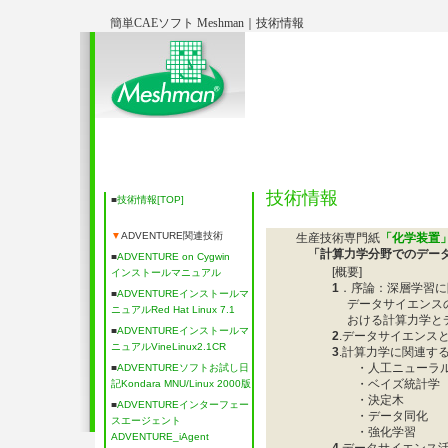
簡単CAEソフト Meshman｜技術情報
Meshman製品
ADVENTURE関連情報
セミナー・学
ト
技術情報
■
技術情報[TOP]
▼
ADVENTURE関連技術
生産技術専門紙
「化学装置
「計算力学分野でのデータ
■
ADVENTURE on Cygwin
[概要]
インストールマニュアル
1
．序論：深層学習に
■
ADVENTUREインストールマ
データサイエンスの
ニュアルRed Hat Linux 7.1
おける計算力学とデ
■
ADVENTUREインストールマ
2
.データサイエンス
ニュアルVineLinux2.1CR
3
.計算力学に関連す
・人工ニューラルネ
■
ADVENTUREソフトお試し日
・ベイズ統計学
記Kondara MNU/Linux 2000版
・決定木
■
ADVENTUREインターフェー
・データ同化
スエージェント
・強化学習
ADVENTURE_iAgent