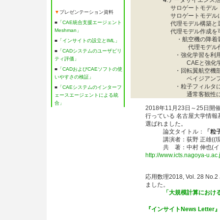
4
.データサイエンス
サロゲートモデル（
▼
プレゼンテーション資料
サロゲートモデルに
■
「CAE統合支援エージェント
代理モデル構築と
Meshman」
代理モデル作成を可
・航空機の降着装
■
「インサイトの設立とIML」
代理モデル作成
■
「CADシステムのユーザビリ
・強化学習を利用
ティ評価」
CAEと強化学習
■
「CADおよびCAEソフトの使
・回転翼航空機部
いやすさの検証」
ベイジアンフィ
・粒子フィルタによ
■
「CAEシステムのインターフ
通常客観性に欠け
ェースエージェントによる統
合」
2018年11月23日～25日
行っている 名古屋大学情
選ばれました。
論文タイトル：
「粒
講演者：荻野 正雄((現)
共 著：中村 伸也(インサイ
http://www.icts.nagoya-u.ac
応用数理2018, Vol. 
ました。
「大規模計算におけ
『インサイトNews Letter