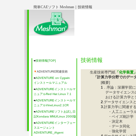
簡単CAEソフト Meshman｜技術情報
Meshman製品
ADVENTURE関連情報
セミナー・学
ト
技術情報
■
技術情報[TOP]
▼
ADVENTURE関連技術
生産技術専門紙
「化学装置
「計算力学分野でのデータ
■
ADVENTURE on Cygwin
[概要]
インストールマニュアル
1
．序論：深層学習に
■
ADVENTUREインストールマ
データサイエンスの
ニュアルRed Hat Linux 7.1
おける計算力学とデ
■
ADVENTUREインストールマ
2
.データサイエンス
ニュアルVineLinux2.1CR
3
.計算力学に関連す
・人工ニューラルネ
■
ADVENTUREソフトお試し日
・ベイズ統計学
記Kondara MNU/Linux 2000版
・決定木
■
ADVENTUREインターフェー
・データ同化
スエージェント
・強化学習
ADVENTURE_iAgent